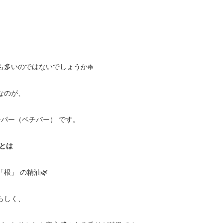
も多いのではないでしょうか❄️
なのが、
チパー（ベチバー） です。
）とは
根」 の精油🌿
らしく、