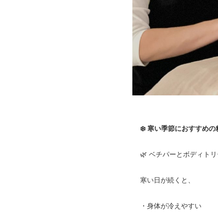
❄️ 寒い季節におすすめの
🌿 ベチパーとボディトリ
寒い日が続くと、
・身体が冷えやすい