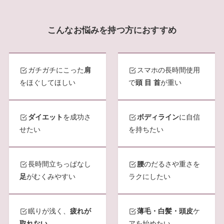
こんなお悩みを持つ方におすすめ
ガチガチにこった
肩
スマホの長時間使用
をほぐしてほしい
で
頭 目 首
が重い
ダイエット
を成功さ
ボディライン
に自信
せたい
を持ちたい
長時間立ちっぱなし
腰
のだるさや重さを
足
がむくみやすい
ラクにしたい
眠りが浅く、
疲れが
薄毛・白髪・頭皮
ケ
取れない
アを始めたい