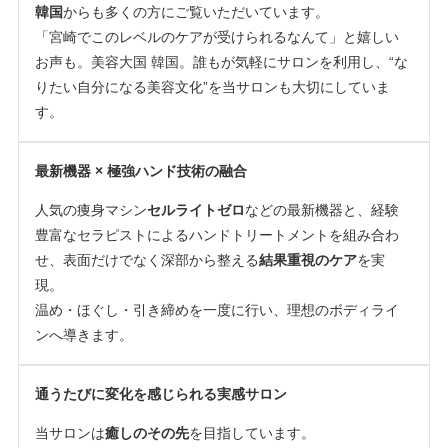
韓国
からも多くの方にご覧いただいています。
「宮崎でこのレベルのケアが受けられるなんて」と嬉しい
お声も。美容大国 韓国。誰もが気軽にサロンを利用し、“な
りたい自分になる美容文化”を当サロンも大切にしていま
す。
最新機器 × 極強ハンド技術の融合
人気の痩身マシン
セルライトゼロ
などの最新機器と、経験
豊富なセラピストによるハンドトリートメントを組み合わ
せ、表面だけでなく深部から整える
結果重視のケア
を実
現。
温め・ほぐし・引き締めを一度に行い、理想のボディライ
ンへ導きます。
通うたびに変化を感じられる実感サロン
当サロンは
癒しのその先
を目指しています。