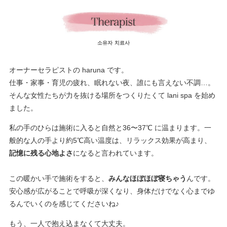
소유자 치료사
オーナーセラピストの haruna です。
仕事・家事・育児の疲れ、眠れない夜、誰にも言えない不調…。
そんな女性たちが力を抜ける場所をつくりたくて lani spa を始め
ました。
私の手のひらは施術に入ると自然と36〜37℃ に温まります。一
般的な人の手より約5℃高い温度は、リラックス効果が高まり、
記憶に残る心地よさ
になると言われています。
この暖かい手で施術をすると、
みんなほぼほぼ寝ちゃう
んです。
安心感が広がることで呼吸が深くなり、身体だけでなく心までゆ
るんでいくのを感じてくださいね♪
もう、一人で抱え込まなくて大丈夫。